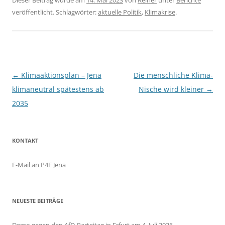
veröffentlicht. Schlagwörter:
aktuelle Politik
,
Klimakrise
.
Beitragsnavigation
←
Klimaaktionsplan – Jena
Die menschliche Klima-
klimaneutral spätestens ab
Nische wird kleiner
→
2035
KONTAKT
E-Mail an P4F Jena
NEUESTE BEITRÄGE
Demo gegen den AfD-Parteitag in Erfurt am 4. Juli 2026