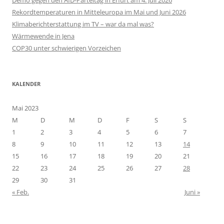
Rekordtemperaturen in Mitteleuropa im Mai und Juni 2026
Klimaberichterstattung im TV – war da mal was?
Wärmewende in Jena
COP30 unter schwierigen Vorzeichen
KALENDER
Mai 2023
M
D
M
D
F
S
S
1
2
3
4
5
6
7
8
9
10
11
12
13
14
15
16
17
18
19
20
21
22
23
24
25
26
27
28
29
30
31
« Feb.
Juni »