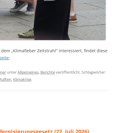
dem „Klimafieber Zeitstrahl“ interessiert, findet diese
seite
.
iner
unter
Allgemeines
,
Berichte
veröffentlicht. Schlagwörter:
chaften
,
Klimakrise
.
nisierungsgesetz (22. Juli 2026)