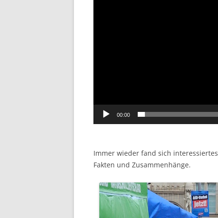
00:00
Immer wieder fand sich interessiertes
Fakten und Zusammenhänge.