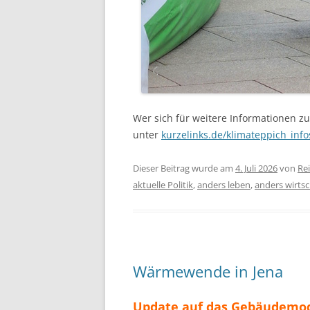
Wer sich für weitere Informationen zu 
unter
kurzelinks.de/klimateppich_info
Dieser Beitrag wurde am
4. Juli 2026
von
Re
aktuelle Politik
,
anders leben
,
anders wirts
Wärmewende in Jena
Update auf das Gebäudemoder