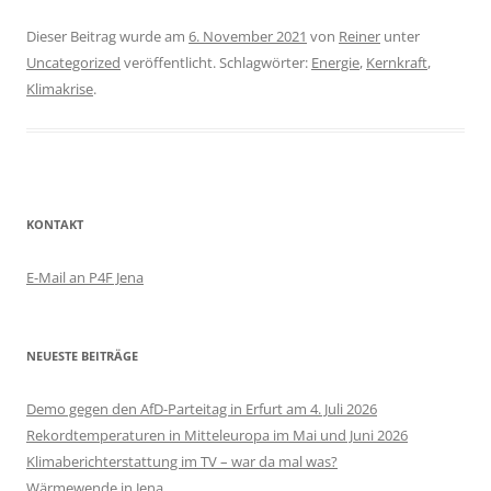
Dieser Beitrag wurde am
6. November 2021
von
Reiner
unter
Uncategorized
veröffentlicht. Schlagwörter:
Energie
,
Kernkraft
,
Klimakrise
.
KONTAKT
E-Mail an P4F Jena
NEUESTE BEITRÄGE
Demo gegen den AfD-Parteitag in Erfurt am 4. Juli 2026
Rekordtemperaturen in Mitteleuropa im Mai und Juni 2026
Klimaberichterstattung im TV – war da mal was?
Wärmewende in Jena