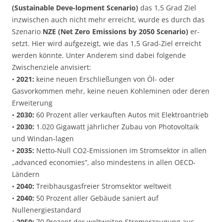
(Sustainable Deve-lopment Scenario)
das 1,5 Grad Ziel
inzwischen auch nicht mehr erreicht, wurde es durch das
Szenario
NZE (Net Zero Emissions by 2050 Scenario)
er-
setzt. Hier wird aufgezeigt, wie das 1,5 Grad-Ziel erreicht
werden könnte. Unter Anderem sind dabei folgende
Zwischenziele anvisiert:
•
2021:
keine neuen Erschließungen von Öl- oder
Gasvorkommen mehr, keine neuen Kohleminen oder deren
Erweiterung
•
2030:
60 Prozent aller verkauften Autos mit Elektroantrieb
•
2030:
1.020 Gigawatt jährlicher Zubau von Photovoltaik
und Windan-lagen
•
2035:
Netto-Null CO2-Emissionen im Stromsektor in allen
„advanced economies”, also mindestens in allen OECD-
Ländern
•
2040:
Treibhausgasfreier Stromsektor weltweit
•
2040:
50 Prozent aller Gebäude saniert auf
Nullenergiestandard
•
2050:
70 Prozent der weltweiten Stromerzeugung aus