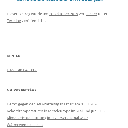
Dieser Beitrag wurde am
20. Oktober 2019
von
Reiner
unter
Termine
veröffentlicht.
KONTAKT
E-Mail an P4F Jena
NEUESTE BEITRÄGE
Demo gegen den AfD-Parteitag in Erfurt am 4. Juli 2026
Rekordtemperaturen in Mitteleuropa im Mai und Juni 2026
Klimaberichterstattung im TV – war da mal was?
Wärmewende in Jena