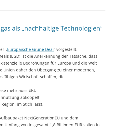
dgas als „nachhaltige Technologien“
er „
Europäische Grüne Deal
“ vorgestellt.
als (EGD) ist die Anerkennung der Tatsache, dass
istenzielle Bedrohungen für Europa und die Welt
che Union daher den Übergang zu einer modernen,
sfähigen Wirtschaft schaffen, die
ase mehr ausstößt,
ennutzung abkoppelt,
egion, im Stich lässt.
em Aufbaupaket NextGenerationEU und dem
m Umfang von insgesamt 1,8 Billionen EUR sollen in