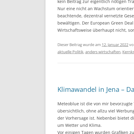
kein Beitrag zur eigentlich nötigen T
Nur eine nicht an Wachstum orientie
beachtende, dezentral vernetzte Gesel
bewältigen. Der European Green Deal v
Wirtschaftsweise überhaupt nicht, son
Dieser Beitrag wurde am
12. Januar 2022
v
aktuelle Politik
,
anders wirtschaften
,
Kernkr
Klimawandel in Jena – D
Meteoblue ist die von mir bevorzugte 
übersichtlich, ohne allzu viel Werbun
der Vorhersage ist. Nebenbei bietet d
um Wetter und Klima.
Vor einigen Tagen wurden Grafiken zu 