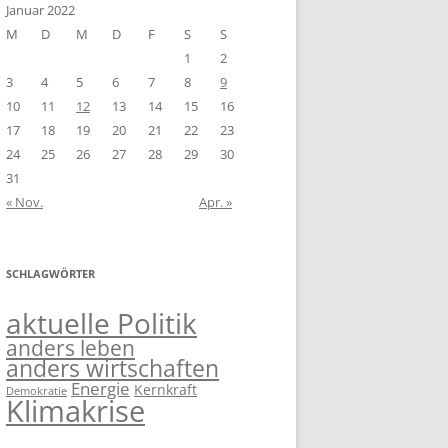
Januar 2022
M
D
M
D
F
S
S
1
2
3
4
5
6
7
8
9
10
11
12
13
14
15
16
17
18
19
20
21
22
23
24
25
26
27
28
29
30
31
« Nov.
Apr. »
SCHLAGWÖRTER
aktuelle Politik
anders leben
anders wirtschaften
Energie
Kernkraft
Demokratie
Klimakrise