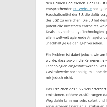
den Grünen Deal fließen. Der EGD ist
entsprechenden
EU-Website
nachgele
Haushaltsmittel der EU, die dafür vo
des EGD zu erreichen. Die EU hat des
potentielle Investoren erarbeitet, w
Deals als „nachhaltige Technologien“ 
allem weltweit agierende Anlagefonds 
„nachhaltige Geldanlage“ versehen.
Ein Problem ist dabei jedoch, wie am
wurde, dass sowohl die Kernenergie w
Technologien eingestuft werden. Wa
Gaskraftwerke nachhaltig im Sinne der
mir jedoch nicht.
Das Erreichen des 1,5°-Ziels erforder
Emissionen. Nähere Ausführungen da
Weg dahin kann nur sein, sofort und 
erneuerbaren Energien auszubauen.