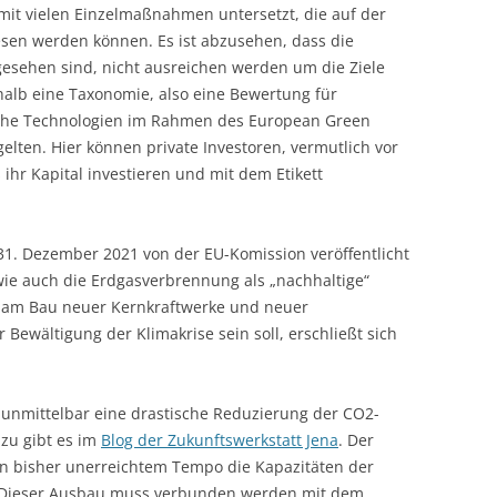
 mit vielen Einzelmaßnahmen untersetzt, die auf der
sen werden können. Es ist abzusehen, dass die
rgesehen sind, nicht ausreichen werden um die Ziele
halb eine Taxonomie, also eine Bewertung für
elche Technologien im Rahmen des European Green
gelten. Hier können private Investoren, vermutlich vor
ihr Kapital investieren und mit dem Etikett
 31. Dezember 2021 von der EU-Komission veröffentlicht
ie auch die Erdgasverbrennung als „nachhaltige“
s am Bau neuer Kernkraftwerke und neuer
 Bewältigung der Klimakrise sein soll, erschließt sich
t unmittelbar eine drastische Reduzierung der CO2-
zu gibt es im
Blog der Zukunftswerkstatt Jena
. Der
in bisher unerreichtem Tempo die Kapazitäten der
 Dieser Ausbau muss verbunden werden mit dem