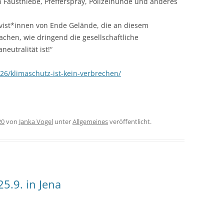
h Fausthiebe, Pfefferspray, Polizeihunde und anderes
ivist*innen von Ende Gelände, die an diesem
hen, wie dringend die gesellschaftliche
eutralität ist!“
/26/klimaschutz-ist-kein-verbrechen/
20
von
Janka Vogel
unter
Allgemeines
veröffentlicht.
5.9. in Jena