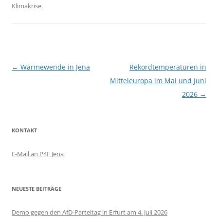
Klimakrise
.
Beitragsnavigation
←
Wärmewende in Jena
Rekordtemperaturen in
Mitteleuropa im Mai und Juni
2026
→
KONTAKT
E-Mail an P4F Jena
NEUESTE BEITRÄGE
Demo gegen den AfD-Parteitag in Erfurt am 4. Juli 2026