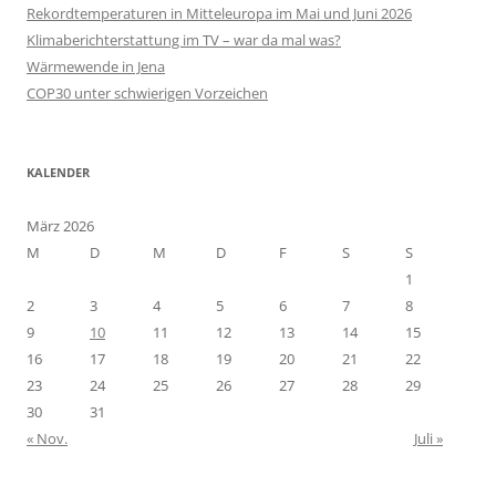
Rekordtemperaturen in Mitteleuropa im Mai und Juni 2026
Klimaberichterstattung im TV – war da mal was?
Wärmewende in Jena
COP30 unter schwierigen Vorzeichen
KALENDER
März 2026
M
D
M
D
F
S
S
1
2
3
4
5
6
7
8
9
10
11
12
13
14
15
16
17
18
19
20
21
22
23
24
25
26
27
28
29
30
31
« Nov.
Juli »