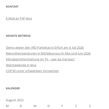
KONTAKT
E-Mail an P4F Jena
NEUESTE BEITRÄGE
Demo gegen den AfD-Parteitag in Erfurt am 4. Juli 2026
Rekordtemperaturen in Mitteleuropa im Mai und Juni 2026
Klimaberichterstattung im TV – war da mal was?
Wärmewende in Jena
COP30 unter schwierigen Vorzeichen
KALENDER
August 2022
M
D
M
D
F
S
S