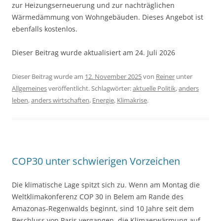
zur Heizungserneuerung und zur nachträglichen
Wärmedämmung von Wohngebäuden. Dieses Angebot ist
ebenfalls kostenlos.
Dieser Beitrag wurde aktualisiert am 24. Juli 2026
Dieser Beitrag wurde am
12. November 2025
von
Reiner
unter
Allgemeines
veröffentlicht. Schlagwörter:
aktuelle Politik
,
anders
leben
,
anders wirtschaften
,
Energie
,
Klimakrise
.
COP30 unter schwierigen Vorzeichen
Die klimatische Lage spitzt sich zu. Wenn am Montag die
Weltklimakonferenz COP 30 in Belem am Rande des
Amazonas-Regenwalds beginnt, sind 10 Jahre seit dem
Beschluss von Paris vergangen, die Klimaerwärmung auf