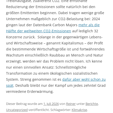
Treibhausgase, zuallererst CO2. Eine ernsthafte
Reduzierung der Emissionen sollte natürlich bei den
größten Emittenten beginnen. Dabei tragen wenige große
Unternehmen maßgeblich zur CO2-Belastung bei: 2024
gingen laut der Datenbank Carbon Majors
mehr als die
Hälfte der weltweiten CO2-Emissionen
auf lediglich 32
Konzerne zurück. Solange in der gegenwärtigen Lebens-
und Wirtschaftsweise – genannt Kapitalismus – der Profit
die bestimmende Wirtschaftsgröße ist und fortwährendes
Wachstum einschließlich Raubbau an Mensch und Natur
erzwingt, werden wir das Problem nicht lösen. Ich kenne
nur einen sinnvollen Ansatz: Schnellstmögliche
Transformation zu einem ökologischen sozialistischen
System. Streng genommen ist es
dafür aber wohl schon zu
spät
. Deshalb bleibt nur der Kampf um jedes zehntel Grad
vermiedene Erderwärmung.
Dieser Beitrag wurde am
1. Juli 2026
von
Reiner
unter
Berichte
,
Uncategorized
veröffentlicht. Schlagwörter:
Klimakrise
.