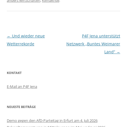
anders wirtschaften
,
Klimakrise
.
Beitragsnavigation
←
Und wieder neue
P4F Jena unterstützt
Wetterrekorde
Netzwerk „Buntes Weimarer
Land“
→
KONTAKT
E-Mail an P4F Jena
NEUESTE BEITRÄGE
Demo gegen den AfD-Parteitag in Erfurt am 4. Juli 2026