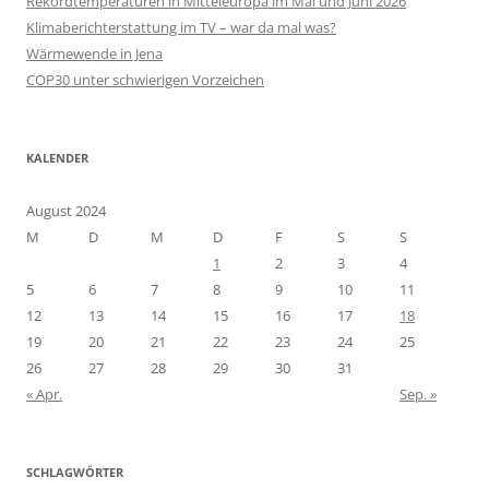
Rekordtemperaturen in Mitteleuropa im Mai und Juni 2026
Klimaberichterstattung im TV – war da mal was?
Wärmewende in Jena
COP30 unter schwierigen Vorzeichen
KALENDER
August 2024
M
D
M
D
F
S
S
1
2
3
4
5
6
7
8
9
10
11
12
13
14
15
16
17
18
19
20
21
22
23
24
25
26
27
28
29
30
31
« Apr.
Sep. »
SCHLAGWÖRTER