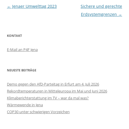
Beitragsnavigation
←
Jenaer Umwelttag 2023
Sichere und gerechte
Erdsystemgrenzen
→
KONTAKT
E-Mail an P4F Jena
NEUESTE BEITRÄGE
Demo gegen den AfD-Parteitag in Erfurt am 4. Juli 2026
Rekordtemperaturen in Mitteleuropa im Mai und Juni 2026
Klimaberichterstattung im TV – war da mal was?
Wärmewende in Jena
COP30 unter schwierigen Vorzeichen