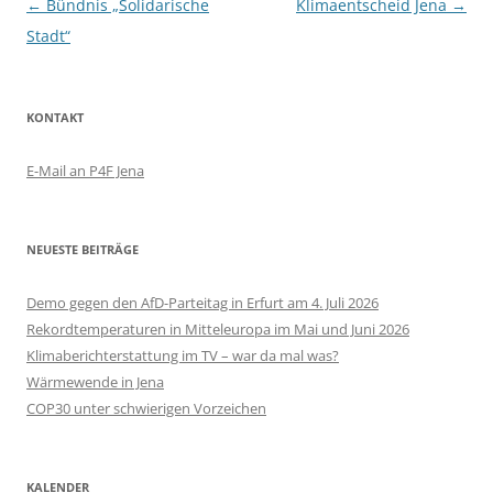
Beitragsnavigation
←
Bündnis „Solidarische
Klimaentscheid Jena
→
Stadt“
KONTAKT
E-Mail an P4F Jena
NEUESTE BEITRÄGE
Demo gegen den AfD-Parteitag in Erfurt am 4. Juli 2026
Rekordtemperaturen in Mitteleuropa im Mai und Juni 2026
Klimaberichterstattung im TV – war da mal was?
Wärmewende in Jena
COP30 unter schwierigen Vorzeichen
KALENDER