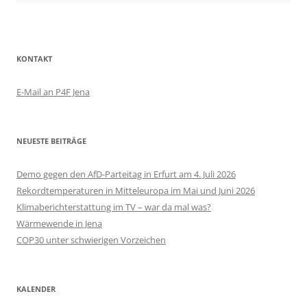
KONTAKT
E-Mail an P4F Jena
NEUESTE BEITRÄGE
Demo gegen den AfD-Parteitag in Erfurt am 4. Juli 2026
Rekordtemperaturen in Mitteleuropa im Mai und Juni 2026
Klimaberichterstattung im TV – war da mal was?
Wärmewende in Jena
COP30 unter schwierigen Vorzeichen
KALENDER