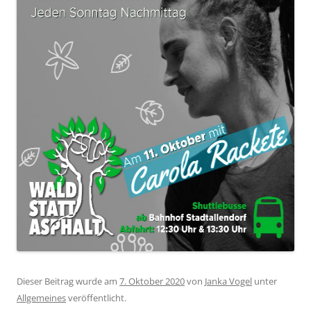
Dieser Beitrag wurde am
7. Oktober 2020
von
Janka Vogel
unter
Allgemeines
veröffentlicht.