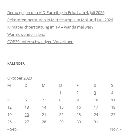
Demo gegen den AfD-Parteitag in Erfurt am 4. Juli 2026
Rekordtemperaturen in Mitteleuropa im Mai und Juni 2026
Klimaberichterstattung im TV – war da mal was?
Wärmewende in Jena
COP30 unter schwierigen Vorzeichen
KALENDER
Oktober 2020
M
D
M
D
F
S
S
1
2
3
4
5
6
7
8
9
10
11
12
13
14
15
16
17
18
19
20
21
22
23
24
25
26
27
28
29
30
31
« Sep.
Nov. »