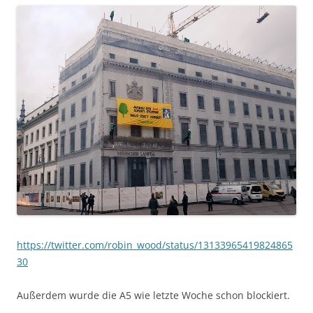
https://twitter.com/robin_wood/status/13133965419824865
30
Außerdem wurde die A5 wie letzte Woche schon blockiert.