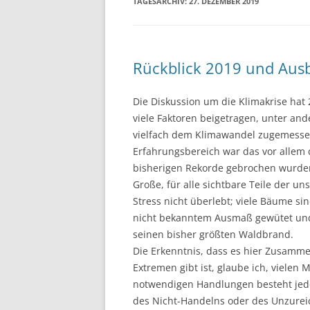
TAGESARCHIV:
27. DEZEMBER 2019
Rückblick 2019 und Ausb
Die Diskussion um die Klimakrise ha
viele Faktoren beigetragen, unter and
vielfach dem Klimawandel zugemesse
Erfahrungsbereich war das vor allem 
bisherigen Rekorde gebrochen wurden
Große, für alle sichtbare Teile der 
Stress nicht überlebt; viele Bäume si
nicht bekanntem Ausmaß gewütet und 
seinen bisher größten Waldbrand.
Die Erkenntnis, dass es hier Zusam
Extremen gibt ist, glaube ich, viele
notwendigen Handlungen besteht jedoc
des Nicht-Handelns oder des Unzurei