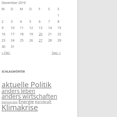
Dezember 2019
M
D
M
D
F
S
S
1
2
3
4
5
6
7
8
9
10
11
12
13
14
15
16
17
18
19
20
21
22
23
24
25
26
27
28
29
30
31
« Okt.
Sep. »
SCHLAGWÖRTER
aktuelle Politik
anders leben
anders wirtschaften
Energie
Kernkraft
Demokratie
Klimakrise