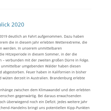
lick 2020
t 2019 deutlich an Fahrt aufgenommen. Dazu haben
erem die in diesem Jahr erlebten Wetterextreme, die
n werden. In unserem unmittelbaren
die Hitzeperiode in diesem Sommer, in der die
 – verbunden mit der zweiten großen Dürre in Folge.
uns unmittelbar umgebenden Wälder haben diesen
nd abgestorben. Feuer haben in Kalifornien in bisher
wüten derzeit in Australien. Brandenburg erlebte
menhänge zwischen dem Klimawandel und den erlebten
n Menschen gegenwärtig. Bei daraus erwachsenden
h überwiegend noch ein Defizit. Jedes weitere Jahr
chend-Handelns bringt uns potentiellen Kipp-Punkten