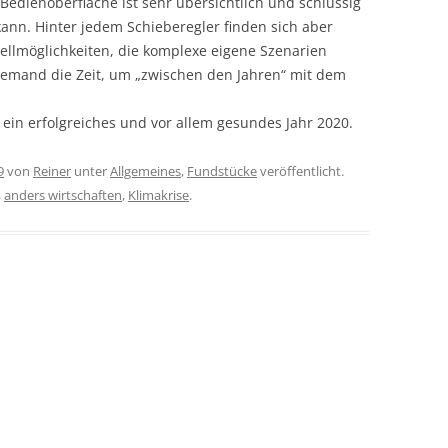
Bedienoberfläche ist sehr übersichtlich und schlüssig
 kann. Hinter jedem Schieberegler finden sich aber
ellmöglichkeiten, die komplexe eigene Szenarien
a jemand die Zeit, um „zwischen den Jahren“ mit dem
 ein erfolgreiches und vor allem gesundes Jahr 2020.
9
von
Reiner
unter
Allgemeines
,
Fundstücke
veröffentlicht.
,
anders wirtschaften
,
Klimakrise
.